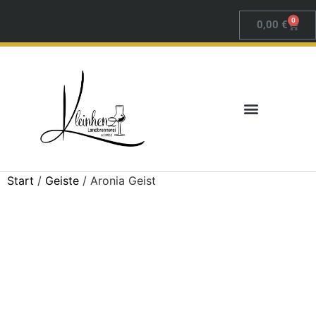
0
0,00
€
Start
/
Geiste
/ Aronia Geist